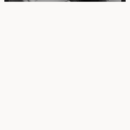
Terapia individual para homens: quebrando
tabus emocionais
22 DE AGOSTO DE 2025
AUTOESTIMA
Autoestima e sexualidade: como se amar
também é se libertar
22 DE AGOSTO DE 2025